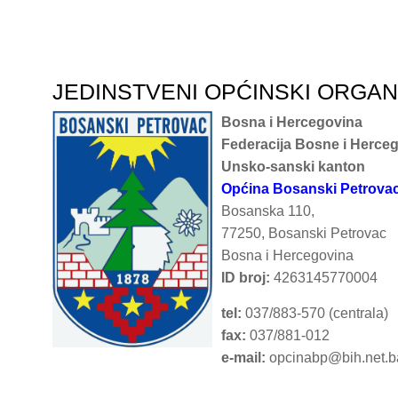
JEDINSTVENI OPĆINSKI ORGA
Bosna i Hercegovina
Federacija Bosne i Herce
Unsko-sanski kanton
Općina Bosanski Petrova
Bosanska 110,
77250, Bosanski Petrovac
Bosna i Hercegovina
ID broj:
4263145770004
tel:
037/883-570 (centrala)
fax:
037/881-012
e-mail:
opcinabp@bih.net.b