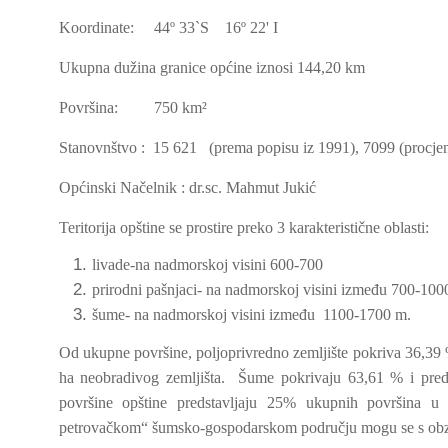
Koordinate: 44º 33`S 16º 22' I
Ukupna dužina granice općine iznosi 144,20 km
Površina: 750 km²
Stanovnštvo : 15 621 (prema popisu iz 1991), 7099 (procje
Općinski Načelnik : dr.sc. Mahmut Jukić
Teritorija opštine se prostire preko 3 karakteristične oblasti:
livade-na nadmorskoj visini 600-700
prirodni pašnjaci- na nadmorskoj visini između 700-10
šume- na nadmorskoj visini između 1100-1700 m.
Od ukupne površine, poljoprivredno zemljište pokriva 36,39 %
ha neobradivog zemljišta. Šume pokrivaju 63,61 % i pred
površine opštine predstavljaju 25% ukupnih površina 
petrovačkom“ šumsko-gospodarskom području mogu se s obziro