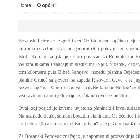
Home
O općini
Bosanski Petrovac je grad i središte istoimene općine u sj
koji ima izuzetno povoljan geoprometni položaj, jer zauzi
Istok. Komunikacijski je dobro povezan sa Republikom Hr
velikim lukama i značajnim središtima (Split, Šibenik, Zada
tom kilometru puta Bihać-Sarajevo, između planina Osječe
planine Grmeč sa sjevera, sa zapada Risovac i Cava, a sa j
razvoja općine. Samu visoravan najviše karakteriše kraško
visoravni nema niti jedne rijeke, čak niti ovećeg potoka.
Ovaj kraj posjeduje izvrsne uvjete za planinski i lovni turiz
Na razmeđu dvaju, šumom bogatim planinama Osječenice i Kl
i vrijedno klimatsko odmaralište, privlačilo je pažnju znatiželj
Za Bosanski Petrovac značajno je napomenuti proizvodnju ćil