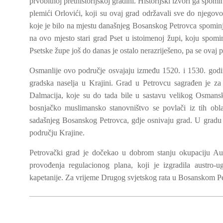
prvobitnoj prethistorijskoj gradini. Historijski izvori ga spo
plemići Orlovići, koji su ovaj grad održavali sve do njeg
koje je bilo na mjestu današnjeg Bosanskog Petrovca spominje
na ovo mjesto stari grad Pset u istoimenoj župi, koju spomi
Psetske župe još do danas je ostalo nerazriješeno, pa se ovaj 
Osmanlije ovo područje osvajaju između 1520. i 1530. godi
gradska naselja u Krajini. Grad u Petrovcu sagrađen je za
Dalmacija, koje su do tada bile u sastavu velikog Osmansk
bosnjačko muslimansko stanovništvo se povlači iz tih obla
sadašnjeg Bosanskog Petrovca, gdje osnivaju grad. U gradu je
području Krajine.
Petrovački grad je dočekao u dobrom stanju okupaciju Au
provođenja regulacionog plana, koji je izgradila austro-
kapetanije. Za vrijeme Drugog svjetskog rata u Bosanskom Pet