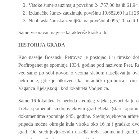
Visoke šume-zauzimaju površinu 24.757,00 ha ili 61,9
Izdanačke šume- zauzimaju površinu 10.682,60 ha ili 2
Neobrasla šumska zemljišta na površini 4.095,20 ha ili 
Samu visoravan najviše karakteriše kraško tlo
HISTORIJA GRADA
Kao naselje Bosanski Petrovac je postojao i u rimsko do
Porfirogenet ga spominje 1334. godine pod nazivom Pset. Raz
već samo po sebi govori o veoma slabom naseljavanju ovih
nekropole, gdje je otkrivena kasno-antička grobnica i rim
Vaganca Bjelajskog i kod lokaliteta Vodjenica.
Samo 16 lokaliteta iz perioda srednjeg vijeka govori da je
Treba spomenuti srednjovjekovni grad Bjelaj (stari toponim
dokumentima spominje 945. godine. Srednjovjekovna arhitek
pripada moćna okrugla kula visoka oko 16 m i gradsko dvor
grad. Od srednjovjekovnih naselja treba spomenuti grad 