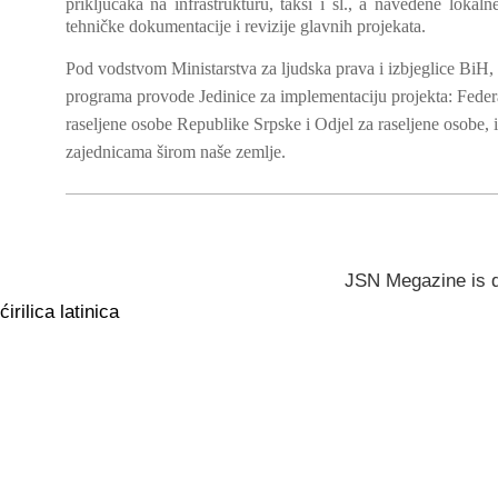
priključaka na infrastrukturu, taksi i sl., a navedene lokaln
tehničke dokumentacije i revizije glavnih projekata.
Pod vodstvom Ministarstva za ljudska prava i izbjeglice BiH
programa provode Jedinice za implementaciju projekta: Federaln
raseljene osobe Republike Srpske i Odjel za raseljene osobe, i
zajednicama širom naše zemlje.
JSN Megazine is 
ćirilica
latinica