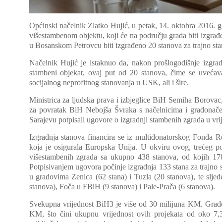
Općinski načelnik Zlatko Hujić, u petak, 14. oktobra 2016. 
višestambenom objektu, koji će na području grada biti izgra
u Bosanskom Petrovcu biti izgrađeno 20 stanova za trajno stam
Načelnik Hujić je istaknuo da, nakon prošlogodišnje izgra
stambeni objekat, ovaj put od 20 stanova, čime se uvećava
socijalnog neprofitnog stanovanja u USK, ali i šire.
Ministrica za ljudska prava i izbjeglice BiH Semiha Borovac, 
za povratak BiH Nebojša Švraka s načelnicima i gradonače
Sarajevu potpisali ugovore o izgradnji stambenih zgrada u vr
Izgradnja stanova financira se iz multidonatorskog Fonda 
koja je osigurala Europska Unija. U okviru ovog, trećeg p
višestambenih zgrada sa ukupno 438 stanova, od kojih 178
Potpisivanjem ugovora počinje izgradnja 133 stana za trajno s
u gradovima Zenica (62 stana) i Tuzla (20 stanova), te slj
stanova), Foča u FBiH (9 stanova) i Pale-Prača (6 stanova).
Svekupna vrijednost BiH3 je više od 30 milijuna KM. Gradovi
KM, što čini ukupnu vrijednost ovih projekata od oko 7,3