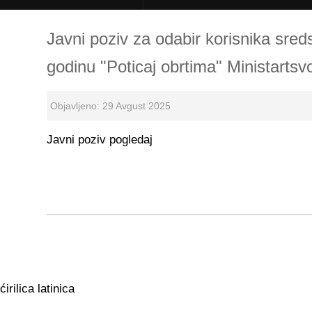
Javni poziv za odabir korisnika sre
godinu "Poticaj obrtima" Ministarts
Objavljeno: 29 Avgust 2025
Javni poziv pogledaj
ćirilica
latinica