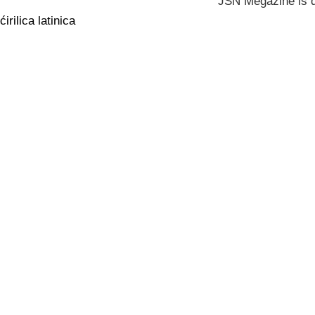
JSN Megazine is 
ćirilica
latinica