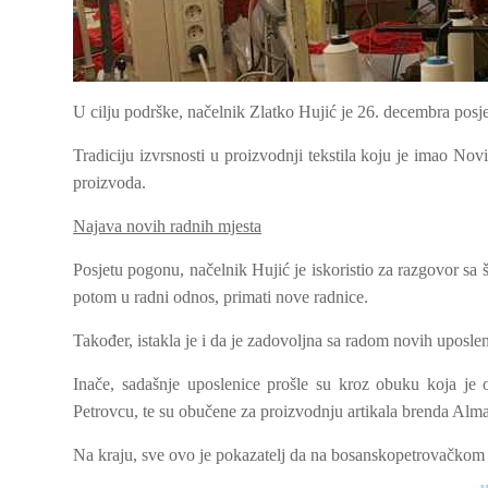
U cilju podrške, načelnik Zlatko Hujić je 26. decembra pos
Tradiciju izvrsnosti u proizvodnji tekstila koju je imao Nov
proizvoda.
Najava novih radnih mjesta
Posjetu pogonu, načelnik Hujić je iskoristio za razgovor s
potom u radni odnos, primati nove radnice.
Također, istakla je i da je zadovoljna sa radom novih uposle
Inače, sadašnje uposlenice prošle su kroz obuku koja je
Petrovcu, te su obučene za proizvodnju artikala brenda Alma
Na kraju, sve ovo je pokazatelj da na bosanskopetrovačkom 