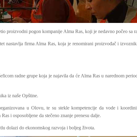
jetio proizvodni pogon kompanije Alma Ras, koji je nedavno počeo sa ra
itet nastavlja firma Alma Ras, koja je renomirani proizvođač i izvoznik 
a šeficom radne grupe koja je najavila da će Alma Ras u narednom peri
nika iz naše Opštine.
 organizovana u Olovu, te su stekle kompetencije da vode i koordi
 Ras i osposobljene da stečeno znanje prenesu dalje.
tlu dolazi do ekonomskog razvoja i boljeg života.