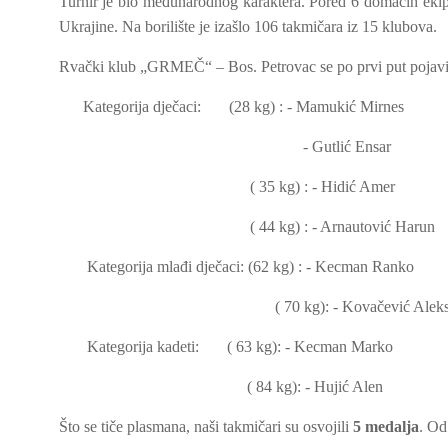
Turnir je bio međunarodnog karaktera. Pored 6 domaćih ekipa,
Ukrajine. Na borilište je izašlo 106 takmičara iz 15 klubova.
Rvački klub „GRMEČ“ – Bos. Petrovac se po prvi put pojavio na
Kategorija dječaci: (28 kg) : - Mamukić Mirnes
- Gutlić Ensar
( 35 kg) : - Hidić Amer
( 44 kg) : - Arnautović Harun
Kategorija mlađi dječaci: (62 kg) : - Kecman Ranko
( 70 kg): - Kovačević Alek
Kategorija kadeti: ( 63 kg): - Kecman Marko
( 84 kg): - Hujić Alen
Što se tiče plasmana, naši takmičari su osvojili
5 medalja
. Od