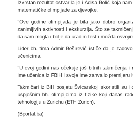
Izvrstan rezultat ostvarila je i Adisa Bolić koja n
matematičke olimpijade za djevojke.
"Ove godine olimpijada je bila jako dobro orga
zanimljivih aktivnosti i ekskurzija. Što se takmičen
da sam mogla i bolje da uradim test i možda osvojim z
Lider bh. tima Admir Beširević ističe da je zadovo
učenicima.
"U ovoj godini nas očekuje još bitnih takmičenja 
ime učenica iz FBiH i svoje ime zahvalio premijeru 
Takmičari iz BiH posjetu Švicarskoj iskoristili s
uspješnim bh. olimpijcima iz fizike koji danas ra
tehnologiju u Zurichu (ETH Zurich).
(Bportal.ba)