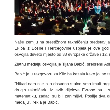
Našu zemlju na prestižnom takmičenju predstavljal
Ekipa iz Bosne i Hercegovine uspjela je ove godin
osvojila deveto mjesto od 33 evropske države i 12.
Zlatnu medalju osvojila je Tijana Babić, srebrenu Ad
Babić je u razgovoru za Klix.ba kazala kako joj se t
"Nikad nam nije bilo dosadno stalno smo imali org
drugih takmičarki iz svih dijelova Evrope pa i sv
matematiku, zadaci su bili zanimljivi. Poslije dva
medalju", rekla je Babić.