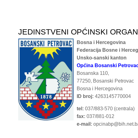
JEDINSTVENI OPĆINSKI ORGA
Bosna i Hercegovina
Federacija Bosne i Herce
Unsko-sanski kanton
Općina Bosanski Petrova
Bosanska 110,
77250, Bosanski Petrovac
Bosna i Hercegovina
ID broj:
4263145770004
tel:
037/883-570 (centrala)
fax:
037/881-012
e-mail:
opcinabp@bih.net.b