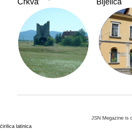
Crkva
Bijelića
JSN Megazine is 
ćirilica
latinica