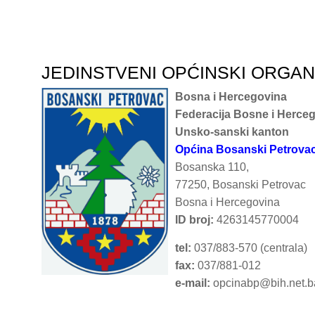
JEDINSTVENI OPĆINSKI ORGA
Bosna i Hercegovina
Federacija Bosne i Herce
Unsko-sanski kanton
Općina Bosanski Petrova
Bosanska 110,
77250, Bosanski Petrovac
Bosna i Hercegovina
ID broj:
4263145770004
tel:
037/883-570 (centrala)
fax:
037/881-012
e-mail:
opcinabp@bih.net.b