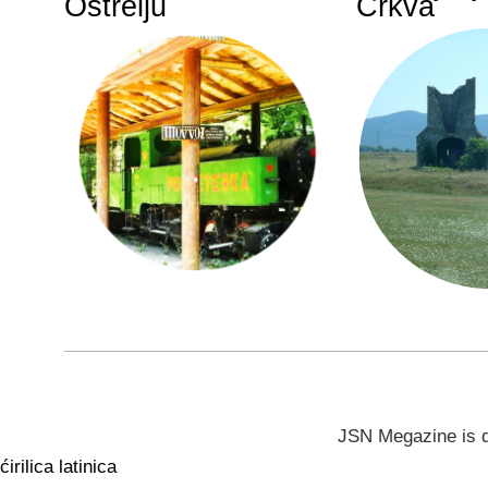
Oštrelju
Crkva
JSN Megazine is 
ćirilica
latinica