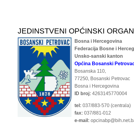
JEDINSTVENI OPĆINSKI ORGA
Bosna i Hercegovina
Federacija Bosne i Herce
Unsko-sanski kanton
Općina Bosanski Petrova
Bosanska 110,
77250, Bosanski Petrovac
Bosna i Hercegovina
ID broj:
4263145770004
tel:
037/883-570 (centrala)
fax:
037/881-012
e-mail:
opcinabp@bih.net.b