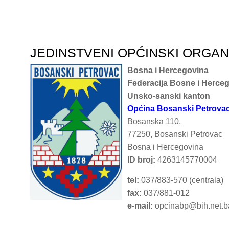
JEDINSTVENI OPĆINSKI ORGA
Bosna i Hercegovina
Federacija Bosne i Herce
Unsko-sanski kanton
Općina Bosanski Petrova
Bosanska 110,
77250, Bosanski Petrovac
Bosna i Hercegovina
ID broj:
4263145770004
tel:
037/883-570 (centrala)
fax:
037/881-012
e-mail:
opcinabp@bih.net.b