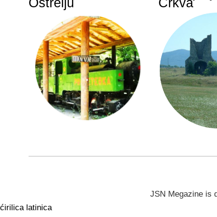
Oštrelju
Crkva
JSN Megazine is 
ćirilica
latinica