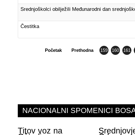
Srednjoškolci obilježili Međunarodni dan srednjošk
Čestitka
Početak
Prethodna
159
160
161
NACIONALNI SPOMENICI BO
Titov voz na
Srednjovj