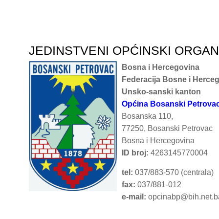
JEDINSTVENI OPĆINSKI ORGA
Bosna i Hercegovina
Federacija Bosne i Herce
Unsko-sanski kanton
Općina Bosanski Petrova
Bosanska 110,
77250, Bosanski Petrovac
Bosna i Hercegovina
ID broj:
4263145770004
tel:
037/883-570 (centrala)
fax:
037/881-012
e-mail:
opcinabp@bih.net.b